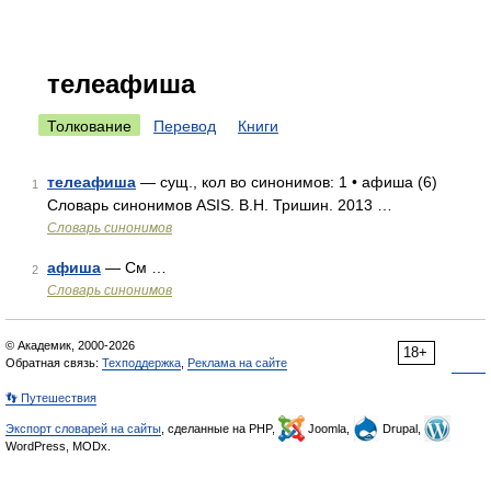
телеафиша
Толкование
Перевод
Книги
телеафиша
— сущ., кол во синонимов: 1 • афиша (6)
1
Словарь синонимов ASIS. В.Н. Тришин. 2013 …
Словарь синонимов
афиша
— См …
2
Словарь синонимов
© Академик, 2000-2026
18+
Обратная связь:
Техподдержка
,
Реклама на сайте
👣 Путешествия
Экспорт словарей на сайты
, сделанные на PHP,
Joomla,
Drupal,
WordPress, MODx.